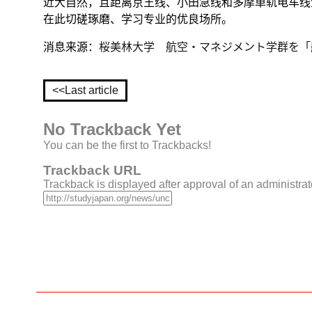
近大自然，且距离京王线、小田急线和多摩单轨电车线汇
在此切磋琢磨、学习专业的优良场所。
消息来源：
桜美林大学 航空・マネジメント学群を「航
<<Last article
No Trackback Yet
You can be the first to Trackbacks!
Trackback URL
Trackback is displayed after approval of an administrat