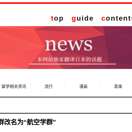
t
op
g
uide
c
ontent
留学相关资讯
流行
漫画
音楽
群改名为“航空学群”