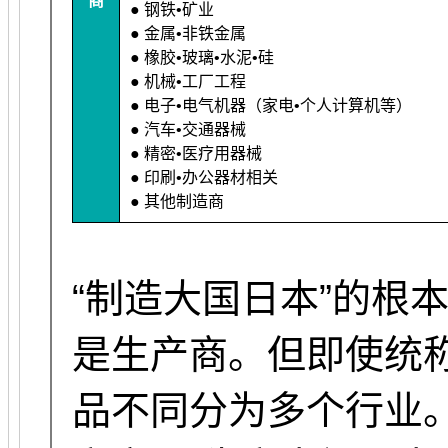
商
● 钢铁•矿业
● 金属•非铁金属
● 橡胶•玻璃•水泥•硅
● 机械•工厂工程
● 电子•电气机器（家电•个人计算机等）
● 汽车•交通器械
● 精密•医疗用器械
● 印刷•办公器材相关
● 其他制造商
“制造大国日本”的根
是生产商。但即使统
品不同分为多个行业。