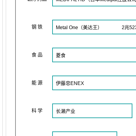
钢 铁
Metal One（美达王） 2兆52
食 品
菱食
能 源
伊藤忠ENEX
科 学
长濑产业