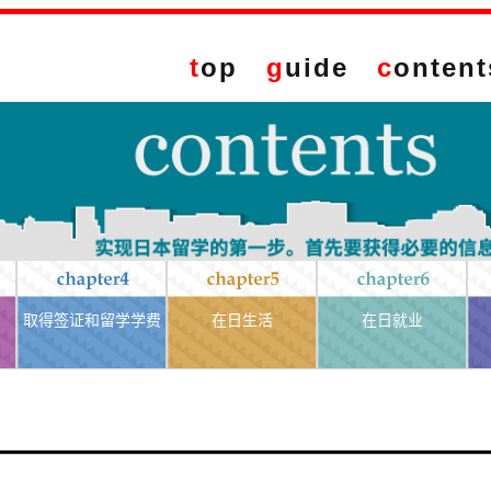
t
op
g
uide
c
ontent
取得签证和留学学费
在日生活
在日就业