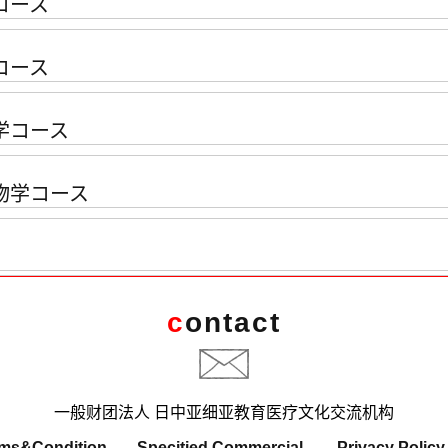
コース
コース
学コース
物学コース
c
ontact
一般财团法人 日中亚细亚教育医疗文化交流机构
ms&Condition
Specitied Commercial
Privacy Policy