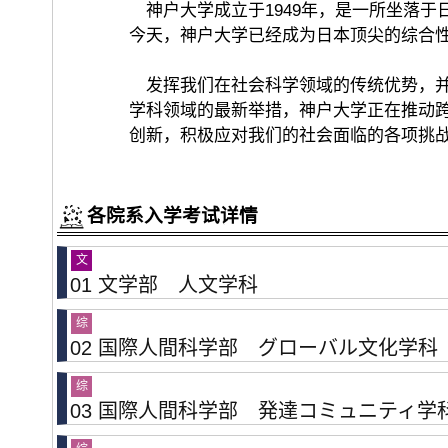
神户大学成立于1949年，是一所坐落于
今天，神户大学已经成为日本顶尖的综合性
发挥我们在社会科学领域的传统优势，并
学科领域的最新举措，神户大学正在推动
创新，积极应对我们的社会面临的各项挑
各院系入学考试详情
文
01 文学部 人文学科
综
02 国際人間科学部 グローバル文化学科
综
03 国際人間科学部 発達コミュニティ学