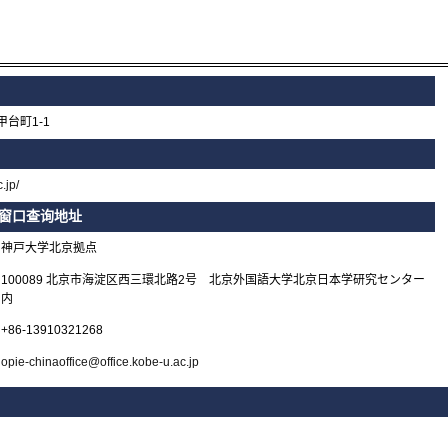
台町1-1
.jp/
窗口查询地址
神戸大学北京拠点
100089 北京市海淀区西三環北路2号 北京外国語大学北京日本学研究センター
内
+86-13910321268
opie-chinaoffice@office.kobe-u.ac.jp