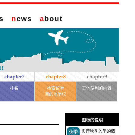
s
n
ews
a
bout
排名
检索留学
其他便利的内容
目的地学校
图标的说明
实行秋季入学的情