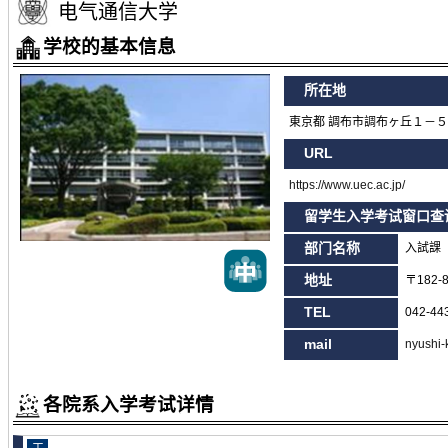
电气通信大学
学校的基本信息
所在地
東京都 調布市調布ヶ丘１－
URL
https://www.uec.ac.jp/
留学生入学考试窗口查
部门名称
入試課
地址
〒182
TEL
042-44
mail
nyushi-
各院系入学考试详情