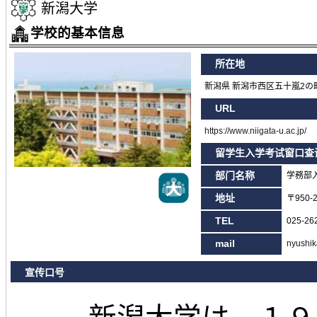
新潟大学
学校的基本信息
所在地
新潟県 新潟市西区五十嵐2の町
URL
https://www.niigata-u.ac.jp/
留学生入学考试窗口查
部门名称
学務部
地址
〒950
TEL
025-26
mail
nyushik
宣传口号