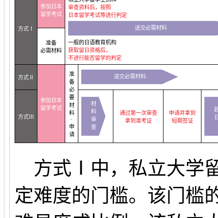
参加日本
审查资料后，按照
留学考试
日本留学考试等进行判定
送交必需材料
方式Ⅰ
一般的日语教育机构
准备
获取留日资格后，
必需材料
不进行能否留学的判定
准
送交必需材料
方式Ⅱ
备
必
要
参加日本
材
材
留学考试
料
料
通过第一次审查
申请并拿到
方式Ⅲ
·
审
拿到准考证
短期签证
申
查
请
方式Ⅰ中，私立大学留
定难度的门槛。该门槛